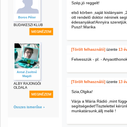
Szép,jó reggelt!
első körben ,saját kislányaim 
ott rendelő doktor néninek seg
Boros Péter
édesanyákat!Annyira szeretjük
BUDAKESZI KLUB
Puszi!:Marika
[Törölt felhasználó]
üzente
13 é
Felvesszük - pl. - Anyaotthonok
Antal Zsoltné
Magdi
[Törölt felhasználó]
üzente
13 é
ALBY RAJONGÓI
OLDALA
Szia,Olgika!
Várja a Mária Rádió ,mint függ
segítségedet!Tisztelettel kérü
Összes ismerőse
munkatársunk,állj mellé !