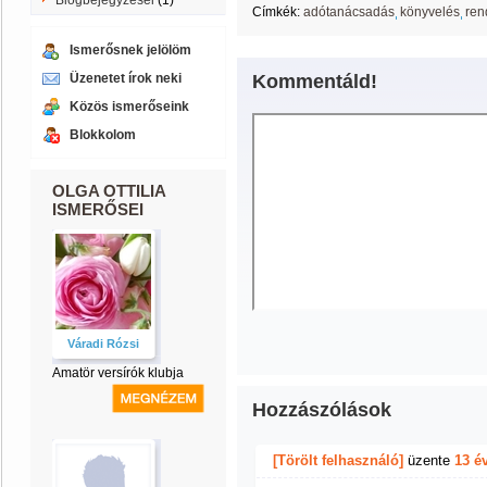
Blogbejegyzései
(1)
Címkék:
adótanácsadás
könyvelés
ren
Ismerősnek jelölöm
Üzenetet írok neki
Kommentáld!
Közös ismerőseink
Blokkolom
OLGA OTTILIA
ISMERŐSEI
Váradi Rózsi
Amatör versírók klubja
Hozzászólások
[Törölt felhasználó]
üzente
13 é