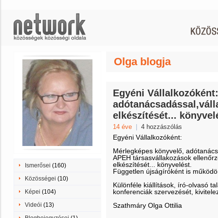
Olga blogja
Egyéni Vállalkozóként
adótanácsadással,váll
elkészítését... könyvel
14 éve
|
4 hozzászólás
Egyéni Vállalkozóként:
Mérlegképes könyvelő, adótanácsa
APEH társasvállakozások ellenőrzé
elkészítését... könyvelést.
Ismerősei
(160)
Független újságíróként is működ
Közösségei
(10)
Különféle kiállítások, író-olvasó 
konferenciák szervezését, kivitel
Képei
(104)
Videói
(13)
Szathmáry Olga Ottilia