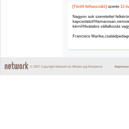
[Törölt felhasználó]
üzente
13 é
Nagyon sok szeretettel felkérü
kapcsolatot!Hamarosan,nemzet
kérni!Hivatalos vállalkozás va
Francsics Marika,családpedag
© 2007 Copyright Network.hu Minden jog fenntartva.
Impress