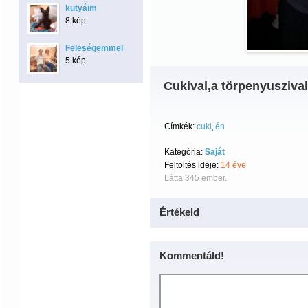
kutyáim
8 kép
Feleségemmel
5 kép
Cukival,a törpenyuszival
Címkék:
cuki
én
Kategória:
Saját
Feltöltés ideje:
14 éve
Látta 345 ember.
Értékeld
Kommentáld!