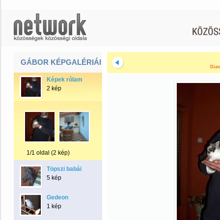
GÁBOR KÉPGALÉRIÁI
Diav
Képek rólam
2 kép
1/1 oldal (2 kép)
Töpszi babái
5 kép
Gedeon
1 kép