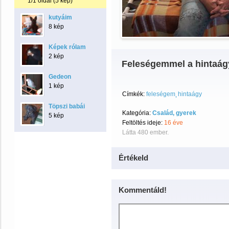
1/1 oldal (5 kép)
kutyáim
8 kép
Képek rólam
2 kép
Feleségemmel a hintaá
Gedeon
1 kép
Címkék:
feleségem
hintaágy
Töpszi babái
Kategória:
Család, gyerek
5 kép
Feltöltés ideje:
16 éve
Látta 480 ember.
Értékeld
Kommentáld!