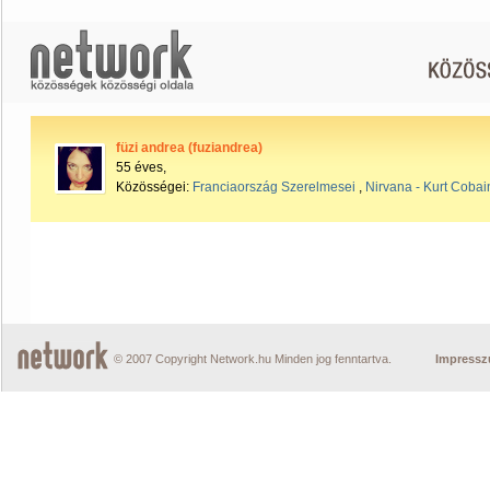
füzi andrea (fuziandrea)
55 éves,
Közösségei:
Franciaország Szerelmesei
,
Nirvana - Kurt Cobai
© 2007 Copyright Network.hu Minden jog fenntartva.
Impress