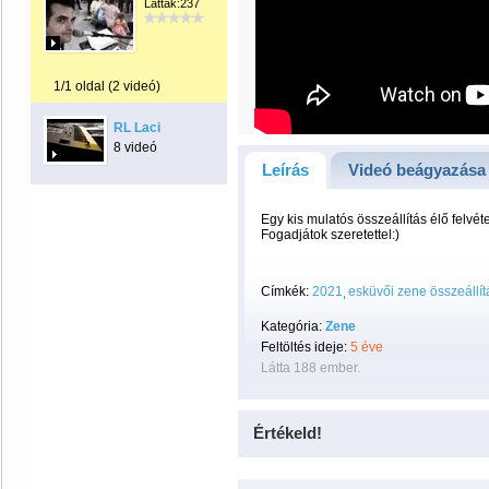
Látták:237
1/1 oldal (2 videó)
RL Laci
8 videó
Leírás
Videó beágyazása
Egy kis mulatós összeállítás élő felvéte
Fogadjátok szeretettel:)
Címkék:
2021
esküvői zene összeállít
Kategória:
Zene
Feltöltés ideje:
5 éve
Látta 188 ember.
Értékeld!