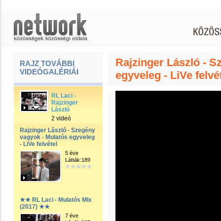
Rajzinger László - S
RAJZ TOVÁBBI
VIDEÓGALÉRIÁI
egyveleg - LiVe felvé
RL Laci -
Rajzinger
László
2 videó
Rajzinger László - Szegény
vagyok - Mulatós egyveleg
- LiVe felvétel
5 éve
Látták:189
★★ RL Laci - Mulatós MIx
(2017) ★★
7 éve