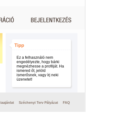
Tipp
Ez a felhasználó nem
engedélyezte, hogy bárki
megnézhesse a profilját. Ha
ismered őt, jelöld
ismerősnek, vagy írj neki
üzenetet!
iaajánlat
Széchenyi Terv Pályázat
FAQ