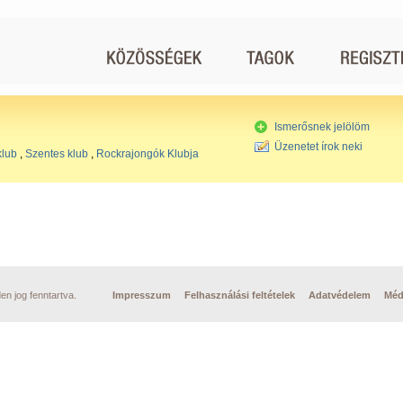
Ismerősnek jelölöm
Üzenetet írok neki
klub
,
Szentes klub
,
Rockrajongók Klubja
n jog fenntartva.
Impresszum
Felhasználási feltételek
Adatvédelem
Méd