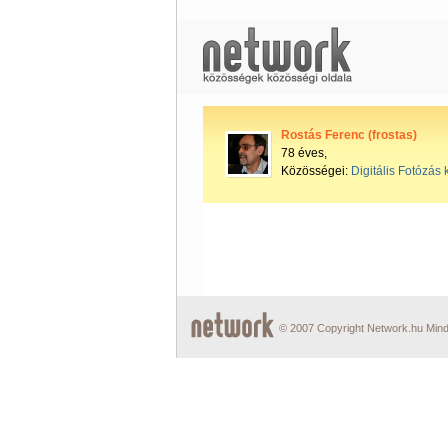
Rostás Ferenc (frostas)
78 éves,
Közösségei:
Digitális Fotózás 
© 2007 Copyright Network.hu Minde