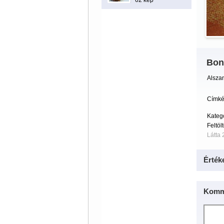
62 kép
Bon
Alszan
Címké
Kateg
Feltöl
Látta 
Érték
Komm