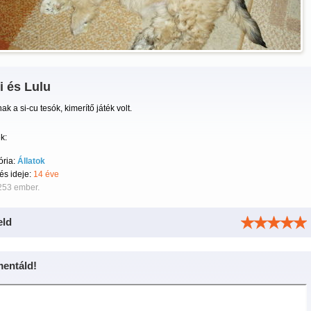
i és Lulu
ak a si-cu tesók, kimerítő játék volt.
k:
ória:
Állatok
tés ideje:
14 éve
253 ember.
eld
entáld!