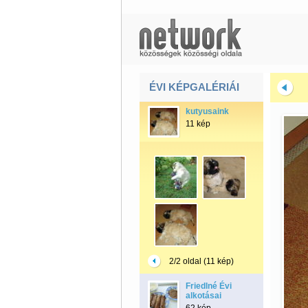
ÉVI KÉPGALÉRIÁI
kutyusaink
11 kép
2/2 oldal (11 kép)
Friedlné Évi
alkotásai