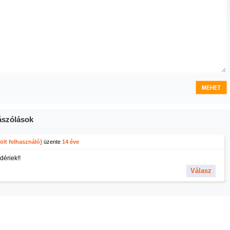
szólások
ölt felhasználó]
üzente
14 éve
dériek!!
Válasz