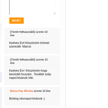
[Törölt felhasználó]
üzente
13
éve
Kedves Évi! Köszönöm örömet
szereztél. Marcsi
[Törölt felhasználó]
üzente
13
éve
Kedves Évi ! Köszönöm hogy
benéztél hozzám . További szép
napot kívánok.Viki.
Barna Pap Mónika
üzente
13 éve
Boldog névnapot kívánok :)