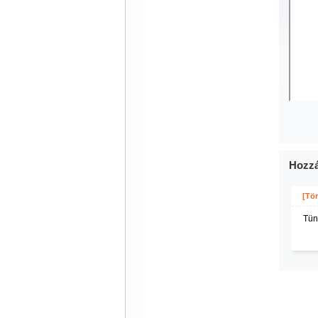
Hozzá
[Tör
Tün