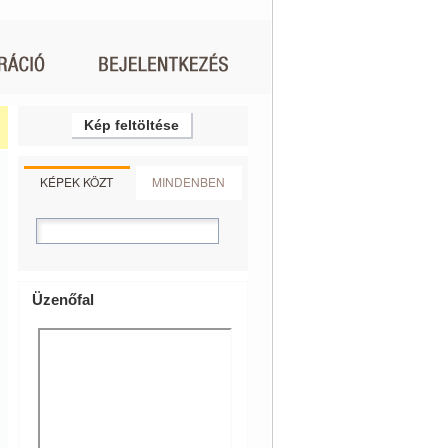
Kép feltöltése
KÉPEK KÖZT
MINDENBEN
Üzenőfal