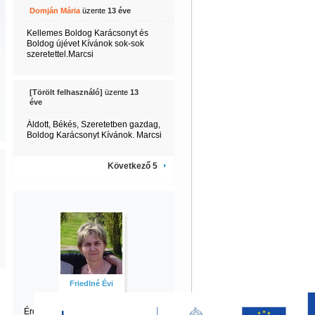
Domján Mária
üzente
13 éve
Kellemes Boldog Karácsonyt és
Boldog újévet Kívánok sok-sok
szeretettel.Marcsi
[Törölt felhasználó]
üzente
13
éve
Áldott, Békés, Szeretetben gazdag,
Boldog Karácsonyt Kívánok. Marcsi
Következő 5
Friedlné Évi
Érdekel Évi
többi tartalma is?