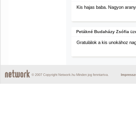
Kis hajas baba. Nagyon arany
Petákné Budaházy Zsófia
üz
Gratulálok a kis unokához nag
© 2007 Copyright Network.hu Minden jog fenntartva.
Impress