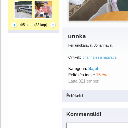
4/5 oldal (33 kép)
unoka
Feri unokájával, Johannával.
Címkék:
johanna és a nagyapa
Kategória:
Saját
Feltöltés ideje:
15 éve
Látta 321 ember.
Értékeld
Kommentáld!