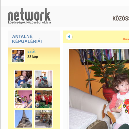
ANTALNÉ
Diav
KÉPGALÉRIÁI
saját
33 kép