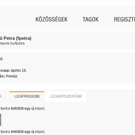
 Petra (fpetra)
etwork.hu/fpetra
Nő
0
ésnap:
április 16.
lés:
Pomáz
LEGFRISSEBB
LEGNÉPSZERŰBB
i
fpetra
feltöltött egy új
képet
.
fpetra
feltöltött egy új
képet
.