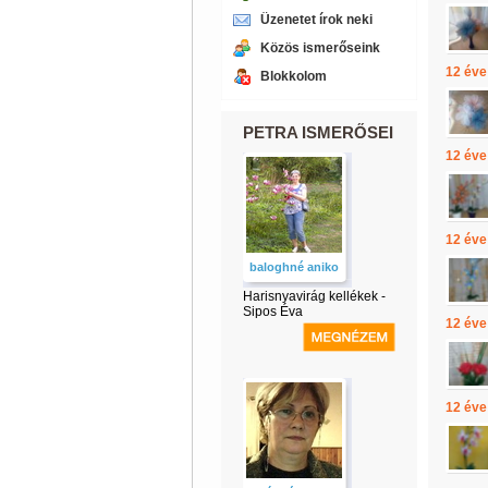
Üzenetet írok neki
Közös ismerőseink
12 éve
Blokkolom
PETRA ISMERŐSEI
12 éve
12 éve
baloghné aniko
Harisnyavirág kellékek -
Sipos Éva
12 éve
12 éve