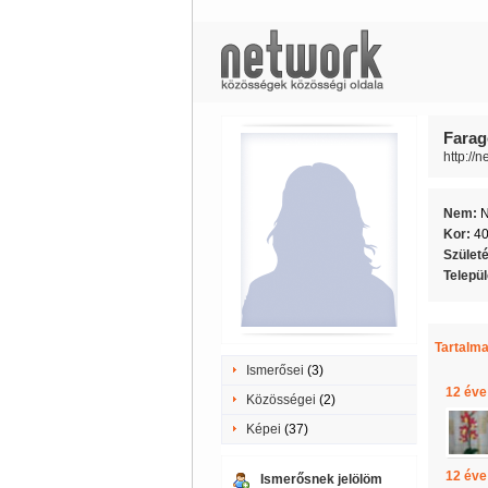
Faragó
http://n
Nem:
Kor:
4
Szület
Telepü
Tartalma
Ismerősei
(3)
12 éve
Közösségei
(2)
Képei
(37)
12 éve
Ismerősnek jelölöm