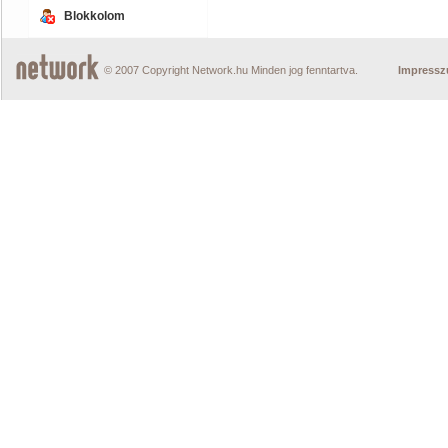
Blokkolom
© 2007 Copyright Network.hu Minden jog fenntartva.
Impress