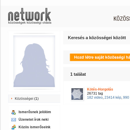
Keresés a közösségei között
1
találat
Kötés-Horgolás
26731 tag
182 video
,
23414 kép
,
990 
Közösségei
(1)
Ismerősnek jelölöm
Üzenetet írok neki
Közös ismerőseink