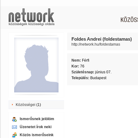
Foldes Andrei (foldestamas)
http://network.hu/foldestamas
Nem:
Férfi
Kor:
76
Születésnap:
június 07.
Település:
Budapest
Közösségei
(1)
Ismerősnek jelölöm
Üzenetet írok neki
Közös ismerőseink