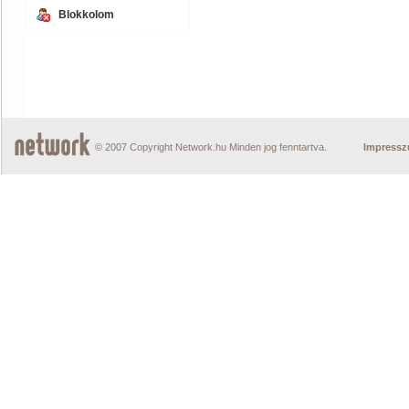
Blokkolom
© 2007 Copyright Network.hu Minden jog fenntartva.
Impress