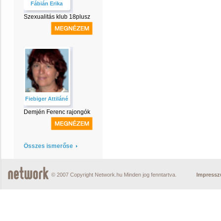
Fábián Erika
Szexualitás klub 18plusz
Fiebiger Attiláné
Demjén Ferenc rajongók
Összes ismerőse
© 2007 Copyright Network.hu Minden jog fenntartva.
Impress