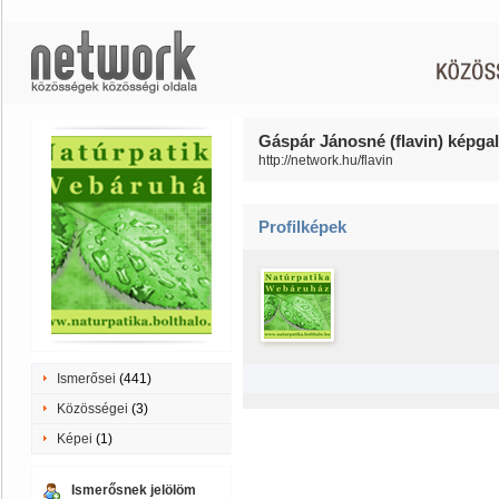
Gáspár Jánosné (flavin) képgal
http://network.hu/flavin
Profilképek
Ismerősei
(441)
Közösségei
(3)
Képei
(1)
Ismerősnek jelölöm