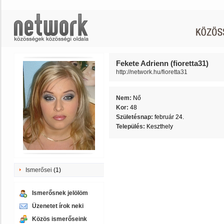
Fekete Adrienn (fioretta31)
http://network.hu/fioretta31
Nem:
Nő
Kor:
48
Születésnap:
február 24.
Település:
Keszthely
Ismerősei
(1)
Ismerősnek jelölöm
Üzenetet írok neki
Közös ismerőseink