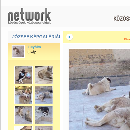
JÓZSEF KÉPGALÉRIÁI
Diav
kutyáim
8 kép