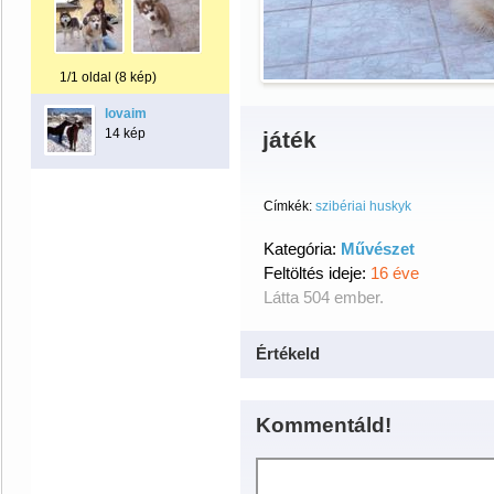
1/1 oldal (8 kép)
lovaim
14 kép
játék
Címkék:
szibériai huskyk
Kategória:
Művészet
Feltöltés ideje:
16 éve
Látta 504 ember.
Értékeld
Kommentáld!