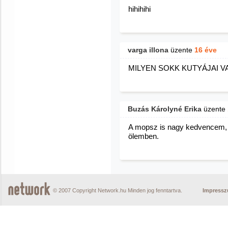
hihihihi
varga illona
üzente
16 éve
MILYEN SOKK KUTYÁJAI 
Buzás Károlyné Erika
üzente
A mopsz is nagy kedvencem, 
ölemben.
© 2007 Copyright Network.hu Minden jog fenntartva.
Impress