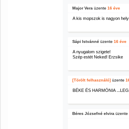
Major Vera
üzente
16 éve
A kis mopszok is nagyon hely
Sápi Istvánné
üzente
16 éve
A nyugalom szigete!
Szép estét Neked! Erzsike
[Törölt felhasználó]
üzente
1
BÉKE ÉS HARMÓNIA ...LEGA
Béres Józsefné elvira
üzente