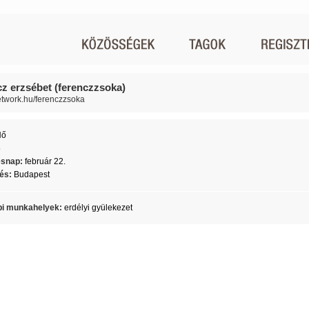
cz erzsébet (ferenczzsoka)
network.hu/ferenczzsoka
Nő
5
ésnap:
február 22.
lés:
Budapest
i munkahelyek:
erdélyi gyülekezet