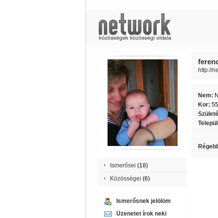
feren
http://
Nem:
Kor:
5
Szület
Telepü
Régebb
Ismerősei
(18)
Közösségei
(6)
Ismerősnek jelölöm
Üzenetet írok neki