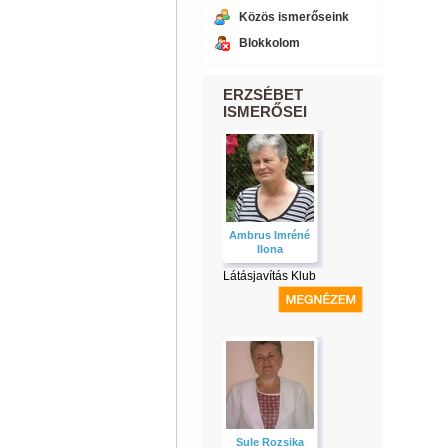
Közös ismerőseink
Blokkolom
ERZSÉBET
ISMERŐSEI
Ambrus Imréné
Ilona
Látásjavítás Klub
Sule Rozsika