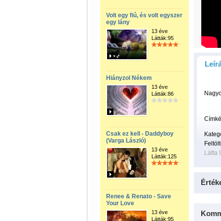
Volt egy fiú, és volt egyszer
egy lány
13 éve
Látták:95
Leír
Hiányzol Nékem
13 éve
Nagyo
Látták:86
Címké
Csak ez kell - Daddyboy
Kateg
(Varga László)
Feltöl
13 éve
Látta 
Látták:125
Érték
Renee & Renato - Save
Your Love
13 éve
Komm
Látták:95