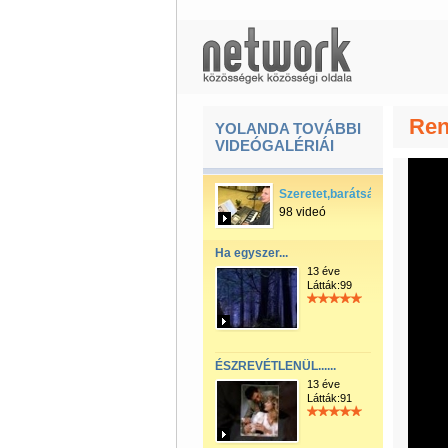
Ren
YOLANDA TOVÁBBI
VIDEÓGALÉRIÁI
Szeretet,barátság.
98 videó
Ha egyszer...
13 éve
Látták:99
ÉSZREVÉTLENÜL......
13 éve
Látták:91