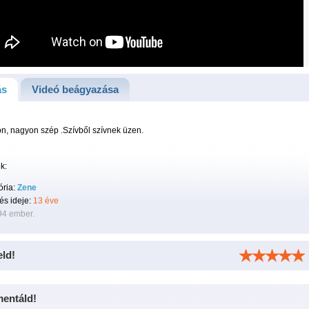
ás
Videó beágyazása
n, nagyon szép .Szívből szívnek üzen.
k:
ória:
Zene
tés ideje:
13 éve
94 ember.
eld!
entáld!