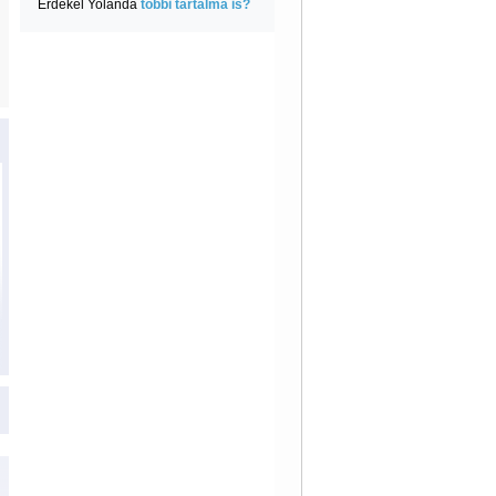
Érdekel Yolanda
többi tartalma is?