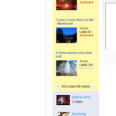
"Lover, Come Back to Me"
- Mantovani
13 éve
Látták:92
A Duna-parton este zene
szól
13 éve
Látták:130
3/13 oldal (98 videó)
galéria neve
1 videó
Barátság