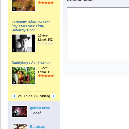
Zerkovitz Béla-Sokszor
úgy szeretnék sírni-
Udvardy Tibor
13 éve
Látták:102
Daddyboy : Azt kívánom
13 éve
Látták:119
2/13 oldal (98 videó)
galéria neve
1 videó
Barátság