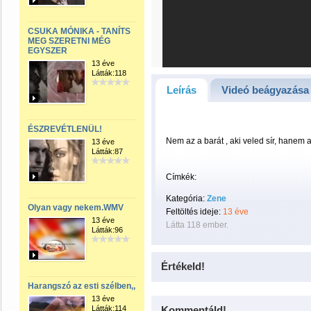
CSUKA MÓNIKA - TANÍTS
MEG SZERETNI MÉG
EGYSZER
13 éve
Látták:118
Leírás
Videó beágyazása
ÉSZREVÉTLENÜL!
Nem az a barát , aki veled sír, hanem ak
13 éve
Látták:87
Címkék:
Kategória:
Zene
Olyan vagy nekem.WMV
Feltöltés ideje:
13 éve
13 éve
Látta 118 ember.
Látták:96
Értékeld!
Harangszó az esti szélben,,
13 éve
Látták:114
Kommentáld!