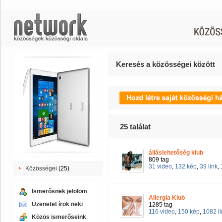
Keresés a közösségei között
25
találat
álláslehetőség klub
809 tag
31 video
,
132 kép
,
39 link
,
Közösségei
(25)
Ismerősnek jelölöm
Allergia Klub
Üzenetet írok neki
1285 tag
116 video
,
150 kép
,
1082 li
Közös ismerőseink