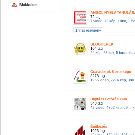
Blokkolom
ANGOL NYELV TANULÁ
72 tag
7 video
,
12 kép
,
1 link
,
1 f
1
friss esemény
BLOGGEREK
104 tag
24 kép
,
23 link
,
5 fórumtém
Családosok Közössége
3278 tag
1956 video
,
2276 kép
,
380 
Digitális Fotózás klub
340 tag
42 video
,
4702 kép
,
69 link
Építkezés
1023 tag