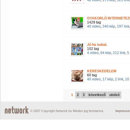
48 video
,
173 kép
,
525 link
GYAKORLÓ INTERNETEZŐ
1429 tag
40 video
,
340 kép
,
197 link
Jó ha tudod.
102 tag
4 video
,
64 kép
,
212 link
,
5
KERESKEDELEM
60 tag
40 video
,
17 kép
,
2 link
,
10
1
2
3
következő
utolsó
© 2007 Copyright Network.hu Minden jog fenntartva.
Impress