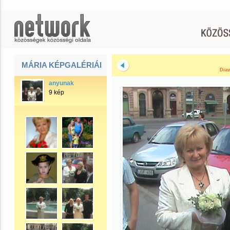
MÁRIA KÉPGALÉRIÁI
Diav
anyunak
9 kép