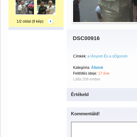
1/2 oldal (9 kép)
DSC00916
Címkék:
a lÁnyom És a sÓgorom
Kategória:
Állatok
Feltöltés ideje:
17 éve
Látta 208 ember.
Értékeld
Kommentáld!