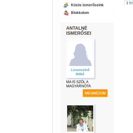
1
fr
Közös ismerőseink
Blokkolom
ANTALNÉ
ISMERŐSEI
Losoncziné
Ildikó
MA IS SZÓL A
MAGYARNÓTA