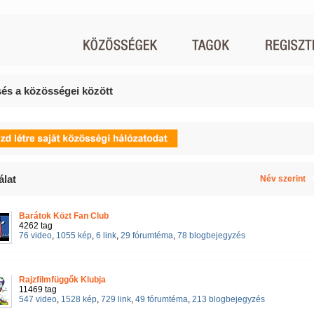
és a közösségei között
álat
Név szerint
Barátok Közt Fan Club
4262 tag
76 video
,
1055 kép
,
6 link
,
29 fórumtéma
,
78 blogbejegyzés
Rajzfilmfüggők Klubja
11469 tag
547 video
,
1528 kép
,
729 link
,
49 fórumtéma
,
213 blogbejegyzés