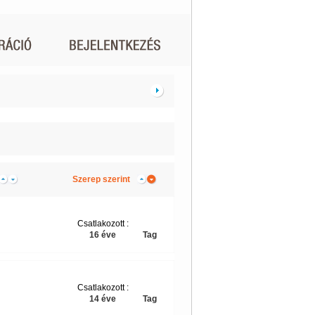
Szerep szerint
Csatlakozott :
16 éve
Tag
Csatlakozott :
14 éve
Tag