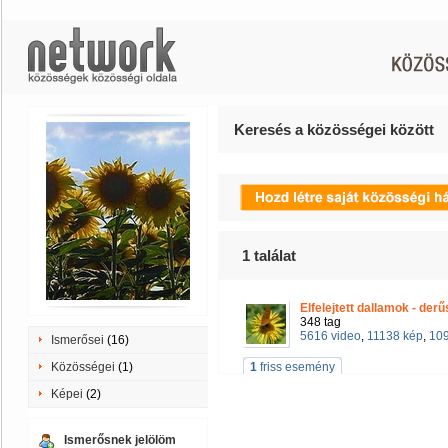
Keresés a közösségei között
1
találat
Elfelejtett dallamok - derű
348 tag
5616 video
,
11138 kép
,
109
Ismerősei
(16)
Közösségei
(1)
1
friss esemény
Képei
(2)
Ismerősnek jelölöm