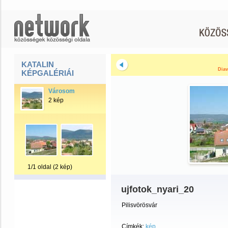
KATALIN
Diav
KÉPGALÉRIÁI
Városom
2 kép
1/1 oldal (2 kép)
ujfotok_nyari_20
Pilisvörösvár
Címkék:
kép