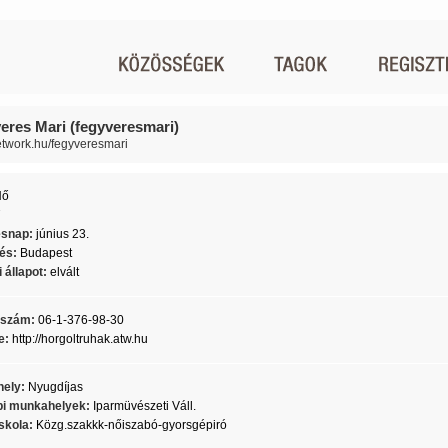
eres Mari (fegyveresmari)
network.hu/fegyveresmari
Nő
7
ésnap:
június 23.
lés:
Budapest
 állapot:
elvált
nszám:
06-1-376-98-30
e:
http://horgoltruhak.atw.hu
ely:
Nyugdíjas
i munkahelyek:
Iparmüvészeti Váll.
skola:
Közg.szakkk-nőiszabó-gyorsgépiró