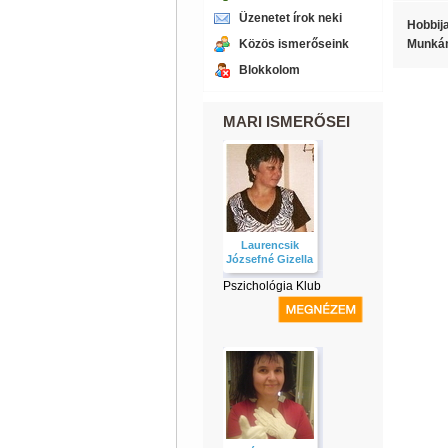
Üzenetet írok neki
Hobbij
Közös ismerőseink
Munká
Blokkolom
MARI ISMERŐSEI
Laurencsik
Józsefné Gizella
Pszichológia Klub