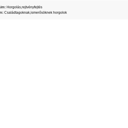
aim:
Horgolás,rejtvényfejtés
m:
Családtagoknak,ismerősöknek horgolok