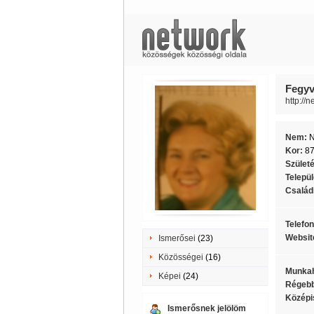
Fegyv
http://
Nem:
Kor:
8
Szület
Telepü
Családi
Telefo
Websit
Ismerősei
(23)
Közösségei
(16)
Munkah
Képei
(24)
Régebb
Középi
Ismerősnek jelölöm