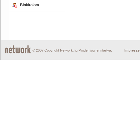
Blokkolom
© 2007 Copyright Network.hu Minden jog fenntartva.
Impress