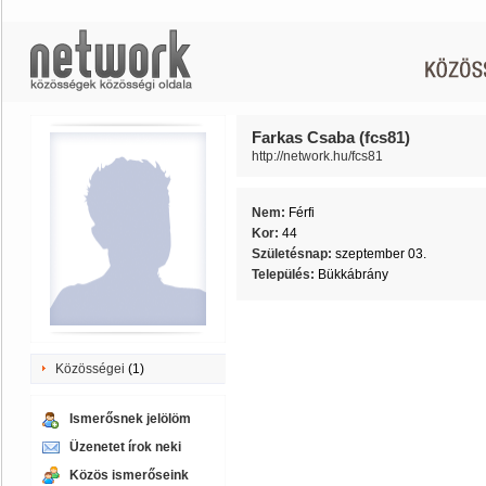
Farkas Csaba (fcs81)
http://network.hu/fcs81
Nem:
Férfi
Kor:
44
Születésnap:
szeptember 03.
Település:
Bükkábrány
Közösségei
(1)
Ismerősnek jelölöm
Üzenetet írok neki
Közös ismerőseink