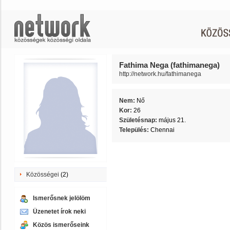
Fathima Nega (fathimanega)
http://network.hu/fathimanega
Nem:
Nő
Kor:
26
Születésnap:
május 21.
Település:
Chennai
Közösségei
(2)
Ismerősnek jelölöm
Üzenetet írok neki
Közös ismerőseink