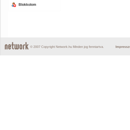
Blokkolom
© 2007 Copyright Network.hu Minden jog fenntartva.
Impress