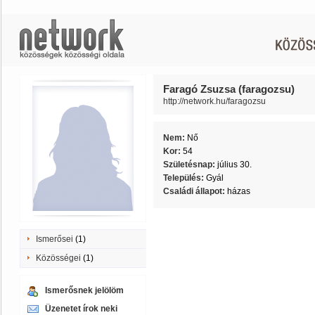
Faragó Zsuzsa (faragozsu)
http://network.hu/faragozsu
Nem:
Nő
Kor:
54
Születésnap:
július 30.
Település:
Gyál
Családi állapot:
házas
Ismerősei
(1)
Közösségei
(1)
Ismerősnek jelölöm
Üzenetet írok neki