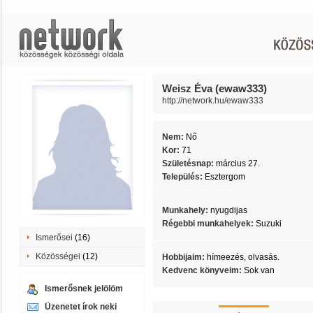
Weisz Éva (ewaw333)
http://network.hu/ewaw333
Nem:
Nő
Kor:
71
Születésnap:
március 27.
Település:
Esztergom
Munkahely:
nyugdijas
Régebbi munkahelyek:
Suzuki
Ismerősei
(16)
Közösségei
(12)
Hobbijaim:
hímeezés, olvasás.
Kedvenc könyveim:
Sok van
Ismerősnek jelölöm
Üzenetet írok neki