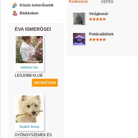
KÉPEK
Kedvencei
Közös ismerőseink
Blokkolom
Virágkosár
ÉVA ISMERŐSEI
Poháralátétek
sarkozi ica
LEGJOBB KLUB
Szabó Anna
GYÖNGYSZEMEK ÉS