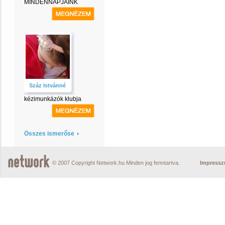
MINDENNAPJAINK
Száz Istvánné
kézimunkázók klubja
Összes ismerőse
© 2007 Copyright Network.hu Minden jog fenntartva.
Impress