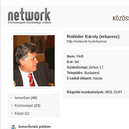
Rolléder Károly (erkaresz)
http://network.hu/erkaresz
Nem:
Férfi
Kor:
84
Születésnap:
június 17.
Település:
Budapest
Családi állapot:
házas
Régebbi munkahelyek:
MOL DUFI
Ismerősei
(46)
Közösségei
(23)
Képei
(1)
Ismerősnek jelölöm