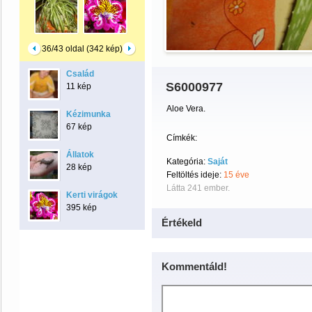
36/43 oldal (342 kép)
Család
S6000977
11 kép
Aloe Vera.
Kézimunka
67 kép
Címkék:
Állatok
Kategória:
Saját
28 kép
Feltöltés ideje:
15 éve
Látta 241 ember.
Kerti virágok
395 kép
Értékeld
Kommentáld!