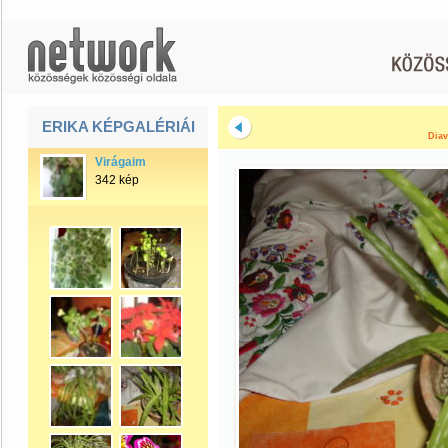
ERIKA KÉPGALÉRIÁI
Diav
Virágaim
342 kép