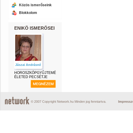
Közös ismerőseink
Blokkolom
ENIKÖ ISMERŐSEI
Jászai Andrásné
HOROSZKÓPGYŰJTEMÉNY-
ÉLETED PECSÉTJE
© 2007 Copyright Network.hu Minden jog fenntartva.
Impress