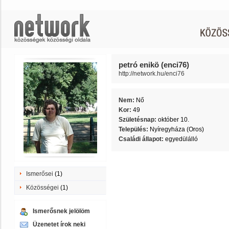
petró enikö (enci76)
http://network.hu/enci76
Nem:
Nő
Kor:
49
Születésnap:
október 10.
Település:
Nyíregyháza (Oros)
Családi állapot:
egyedülálló
Ismerősei
(1)
Közösségei
(1)
Ismerősnek jelölöm
Üzenetet írok neki