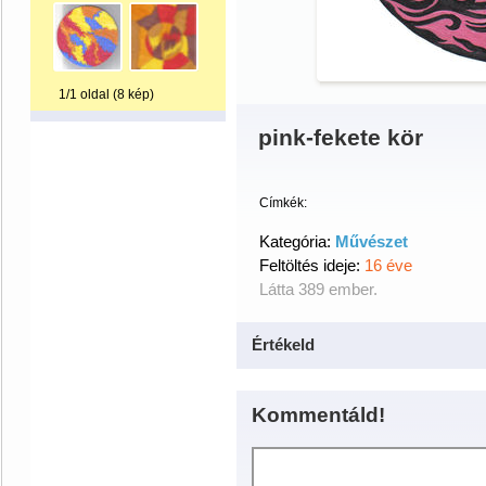
1/1 oldal (8 kép)
pink-fekete kör
Címkék:
Kategória:
Művészet
Feltöltés ideje:
16 éve
Látta 389 ember.
Értékeld
Kommentáld!