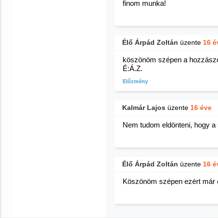
finom munka!
Élő Árpád Zoltán
üzente
16 é
köszönöm szépen a hozzászól
É:Á.Z.
Előzmény
Kalmár Lajos
üzente
16 éve
Nem tudom eldönteni, hogy a s
Élő Árpád Zoltán
üzente
16 é
Köszönöm szépen ezért már é