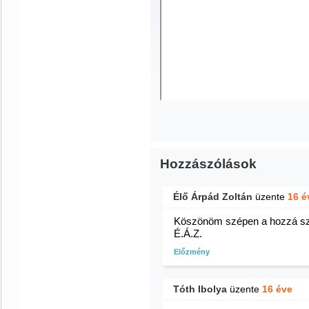
Hozzászólások
Élő Árpád Zoltán
üzente
16 é
Köszönöm szépen a hozzá szó
É.Á.Z.
Előzmény
Tóth Ibolya
üzente
16 éve