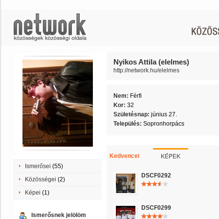
Nyikos Attila (elelmes)
http://network.hu/elelmes
Nem:
Férfi
Kor:
32
Születésnap:
június 27.
Település:
Sopronhorpács
KÉPEK
Kedvencei
Ismerősei
(55)
DSCF0292
Közösségei
(2)
Képei
(1)
DSCF0299
Ismerősnek jelölöm