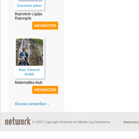
Gosztom péter
Bajnokok Ligája
Rajongók
Kiss Tiborné
Anikó
Matematika klub
Összes ismerőse
© 2007 Copyright Network.hu Minden jog fenntartva.
Impress