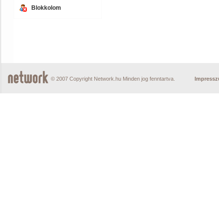
Blokkolom
© 2007 Copyright Network.hu Minden jog fenntartva.
Impress