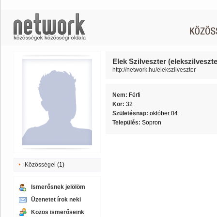
Elek Szilveszter (elekszilveszte
http://network.hu/elekszilveszter
Nem:
Férfi
Kor:
32
Születésnap:
október 04.
Település:
Sopron
Közösségei
(1)
Ismerősnek jelölöm
Üzenetet írok neki
Közös ismerőseink