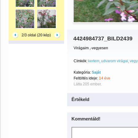
2/3 oldal (20 kép)
4424984737_BILD2439
Virágaim ,-vegyesen
Címkék:
kertem
udvarom virágai
vegy
Kategória:
Saját
Feltöltés ideje:
14 éve
Látta 205 ember.
Értékeld
Kommentáld!