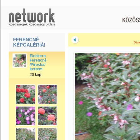
FERENCNÉ
Diav
KÉPGALÉRIÁI
Eichkern
Ferencné
/Piroska/
kertem
20 kép