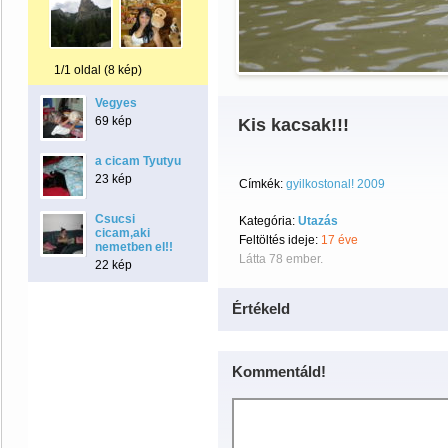
1/1 oldal (8 kép)
Vegyes
69 kép
Kis kacsak!!!
a cicam Tyutyu
23 kép
Címkék:
gyilkostonal! 2009
Csucsi
Kategória:
Utazás
cicam,aki
Feltöltés ideje:
17 éve
nemetben el!!
Látta 78 ember.
22 kép
Értékeld
Kommentáld!