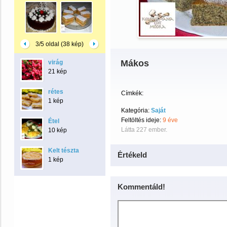
3/5 oldal (38 kép)
Mákos
virág
21 kép
rétes
Címkék:
1 kép
Kategória:
Saját
Feltöltés ideje:
9 éve
Étel
Látta 227 ember.
10 kép
Kelt tészta
Értékeld
1 kép
Kommentáld!