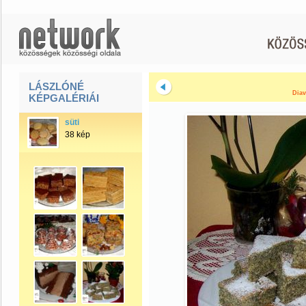
LÁSZLÓNÉ
Diav
KÉPGALÉRIÁI
süti
38 kép