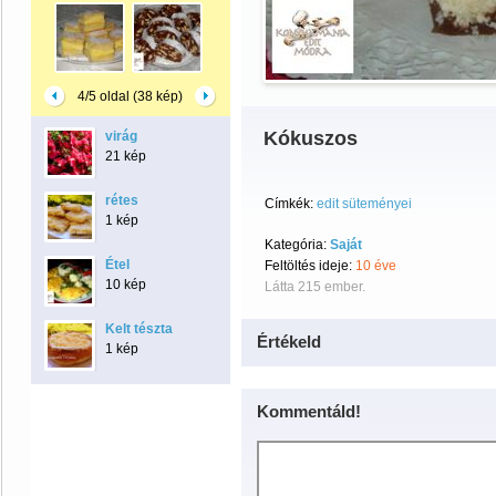
4/5 oldal (38 kép)
Kókuszos
virág
21 kép
rétes
Címkék:
edit süteményei
1 kép
Kategória:
Saját
Étel
Feltöltés ideje:
10 éve
10 kép
Látta 215 ember.
Kelt tészta
Értékeld
1 kép
Kommentáld!