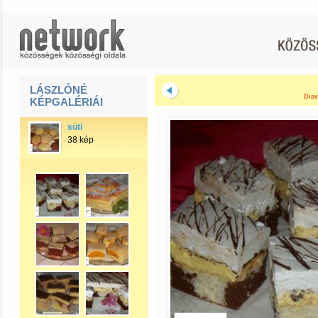
LÁSZLÓNÉ
Diav
KÉPGALÉRIÁI
süti
38 kép