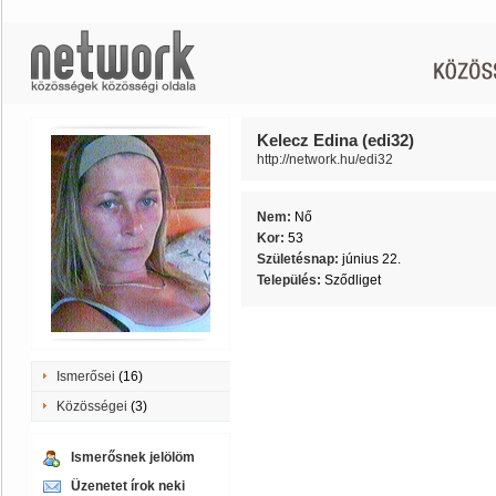
Kelecz Edina (edi32)
http://network.hu/edi32
Nem:
Nő
Kor:
53
Születésnap:
június 22.
Település:
Sződliget
Ismerősei
(16)
Közösségei
(3)
Ismerősnek jelölöm
Üzenetet írok neki