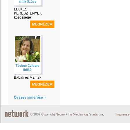
attila Szűcs
LELKES
KERESZTÉNYEK
közössége
Tóthné Czibere
Ildikó
Babák és Mamák
Összes ismerőse
© 2007 Copyright Network.hu Minden jog fenntartva.
Impress