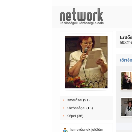
Erdős
http://
törté
Ismerősei
(91)
Közösségei
(13)
Képei
(38)
Ismerősnek jelölöm