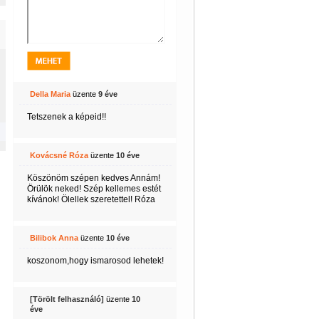
Della Maria
üzente
9 éve
Tetszenek a képeid!!
Kovácsné Róza
üzente
10 éve
Köszönöm szépen kedves Annám!
Örülök neked! Szép kellemes estét
kívánok! Ölellek szeretettel! Róza
Bilibok Anna
üzente
10 éve
koszonom,hogy ismarosod lehetek!
[Törölt felhasználó]
üzente
10
éve