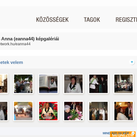
 Anna (eanna44) képgalériái
network.hu/eanna44
netek velem
MIND A(Z) 34 KÉP