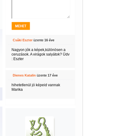
Csáki Eszter
üzente
16 éve
Nagyon jók a képek,különösen a
ceruzások. A virágok salyátok? Üdv
: Eszter
Dienes Katalin
üzente
17 éve
hihetetlenül jó képeid vannak
Marika