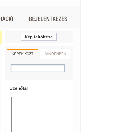
Kép feltöltése
KÉPEK KÖZT
MINDENBEN
Üzenőfal