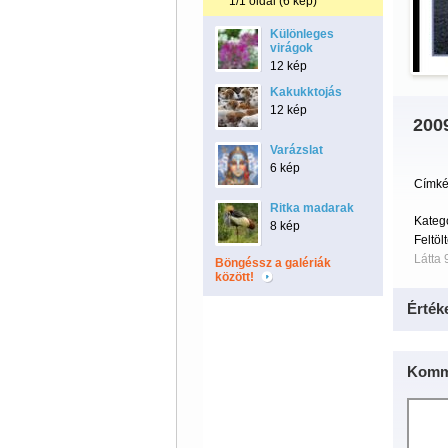
1/1 oldal (6 kép)
Különleges
virágok
12 kép
Kakukktojás
12 kép
200
Varázslat
6 kép
Címké
Ritka madarak
Kateg
8 kép
Feltöl
Látta 
Böngéssz a galériák
között!
Érték
Komm