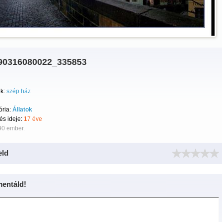
90316080022_335853
k:
szép ház
ória:
Állatok
tés ideje:
17 éve
90 ember.
eld
entáld!