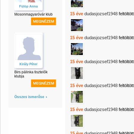
Fülöp Anna
15 éve
dudasjozsef1948
feltöltöt
Mosonmagyaróvár klub
15 éve
dudasjozsef1948
feltöltöt
15 éve
dudasjozsef1948
feltöltöt
Király Péter
Birs pálinka tisztelők
klubja
15 éve
dudasjozsef1948
feltöltöt
Összes ismerőse
15 éve
dudasjozsef1948
feltöltöt
15 éve
dudasjozsef1948
feltöltöt