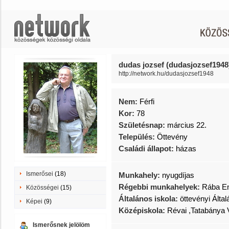
dudas jozsef (dudasjozsef1948
http://network.hu/dudasjozsef1948
Nem:
Férfi
Kor:
78
Születésnap:
március 22.
Település:
Öttevény
Családi állapot:
házas
Ismerősei
(18)
Munkahely:
nyugdíjas
Régebbi munkahelyek:
Rába En
Közösségei
(15)
Általános iskola:
öttevényi Álta
Képei
(9)
Középiskola:
Révai ,Tatabánya V
Ismerősnek jelölöm