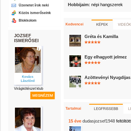
Hobbijaim:
népi hangszerek
Üzenetet írok neki
Közös ismerőseink
Blokkolom
KÉPEK
VIDEÓK
Kedvencei
JOZSEF
Gréta és Kamilla
ISMERŐSEI
Egy elhagyott jelmez
Kovács
Azöttevényi Nyugdijas
Lászlóné
Virágkötészet klub
LEGFRISSEBB
L
Tartalmai
15 éve
dudasjozsef1948
feltöltöt