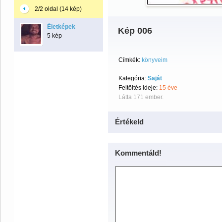
2/2 oldal (14 kép)
Életképek
Kép 006
5 kép
Címkék:
könyveim
Kategória:
Saját
Feltöltés ideje:
15 éve
Látta 171 ember.
Értékeld
Kommentáld!