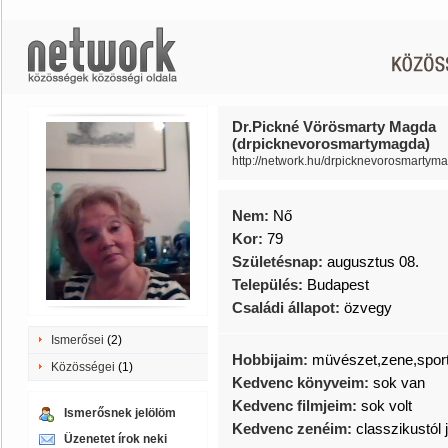
Dr.Pickné Vörösmarty Magda
(drpicknevorosmartymagda)
http://network.hu/drpicknevorosmartym
Nem:
Nő
Kor:
79
Születésnap:
augusztus 08.
Település:
Budapest
Családi állapot:
özvegy
Ismerősei
(2)
Hobbijaim:
müvészet,zene,spor
Közösségei
(1)
Kedvenc könyveim:
sok van
Kedvenc filmjeim:
sok volt
Ismerősnek jelölöm
Kedvenc zenéim:
classzikustól 
Üzenetet írok neki