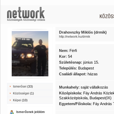
Drahovszky Miklós (drmik)
http://network.hu/drmik
Nem:
Férfi
Kor:
54
Születésnap:
június 15.
Település:
Budapest
Családi állapot:
házas
Ismerősei
(33)
Munkahely:
saját vállalkozás
Középiskola:
Fáy András Közle
Közösségei
(1)
Szakközépiskola, Budapest(IX)
Képei
(10)
Egyetem/Főiskola:
Fáy András 
Ismerősnek jelölöm