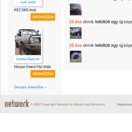
solti attila
KECSKE klub
15 éve
drmik
feltöltött egy új
kép
15 éve
drmik
feltöltött egy új
kép
Szarka Rajnold
Nissan Patrol Fán Kláb
Összes ismerőse
© 2007 Copyright Network.hu Minden jog fenntartva.
Impress