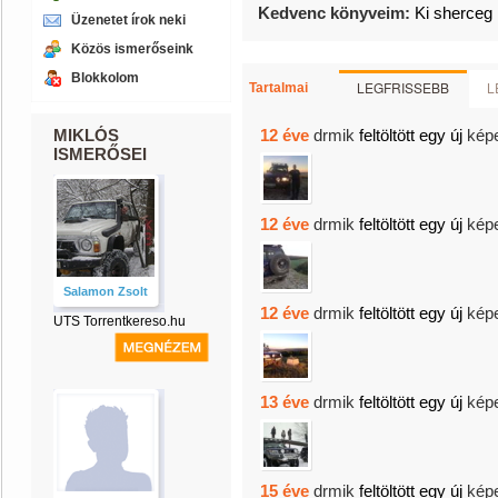
Kedvenc könyveim:
Ki sherceg 
Üzenetet írok neki
Közös ismerőseink
Blokkolom
LEGFRISSEBB
L
Tartalmai
MIKLÓS
12 éve
drmik
feltöltött egy új
kép
ISMERŐSEI
12 éve
drmik
feltöltött egy új
kép
Salamon Zsolt
12 éve
drmik
feltöltött egy új
kép
UTS Torrentkereso.hu
13 éve
drmik
feltöltött egy új
kép
15 éve
drmik
feltöltött egy új
kép