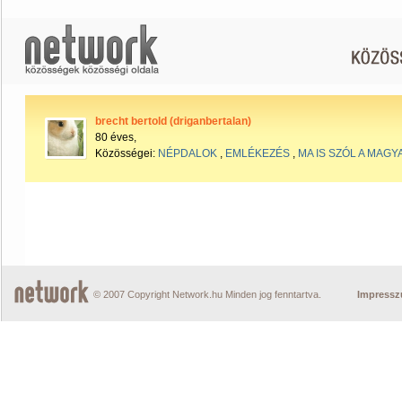
brecht bertold (driganbertalan)
80 éves,
Közösségei:
NÉPDALOK
,
EMLÉKEZÉS
,
MA IS SZÓL A MAG
© 2007 Copyright Network.hu Minden jog fenntartva.
Impress