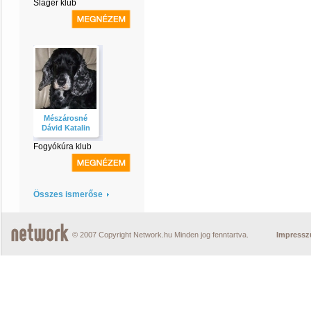
Sláger klub
Mészárosné
Dávid Katalin
Fogyókúra klub
Összes ismerőse
© 2007 Copyright Network.hu Minden jog fenntartva.
Impress