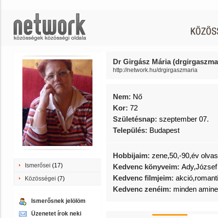
Dr Girgász Mária (drgirgaszma
http://network.hu/drgirgaszmaria
Nem:
Nő
Kor:
72
Születésnap:
szeptember 07.
Település:
Budapest
Hobbijaim:
zene,50,-90,év olva
Ismerősei
(17)
Kedvenc könyveim:
Ady,József 
Kedvenc filmjeim:
akció,romant
Közösségei
(7)
Kedvenc zenéim:
minden amine
Ismerősnek jelölöm
Üzenetet írok neki