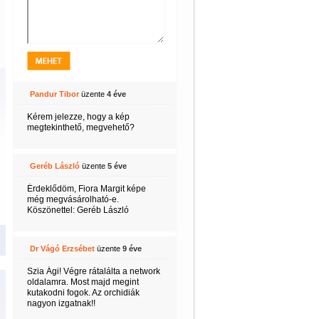
Pandur Tibor
üzente
4 éve
Kérem jelezze, hogy a kép
megtekinthető, megvehető?
Geréb László
üzente
5 éve
Érdeklődöm, Fiora Margit képe
még megvásárolható-e.
Köszönettel: Geréb László
Dr Vágó Erzsébet
üzente
9 éve
Szia Ági! Végre rátalálta a network
oldalamra. Most majd megint
kutakodni fogok. Az orchidiák
nagyon izgatnak!!