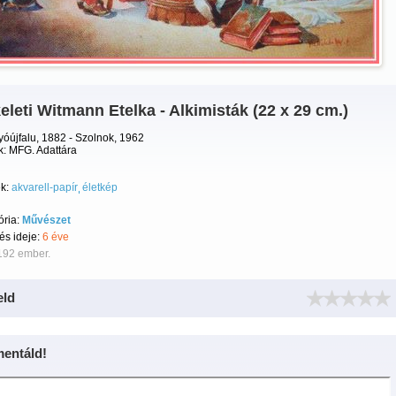
eleti Witmann Etelka - Alkimisták (22 x 29 cm.)
yóújfalu, 1882 - Szolnok, 1962
k: MFG. Adattára
k:
akvarell-papír
életkép
ória:
Művészet
tés ideje:
6 éve
192 ember.
eld
entáld!