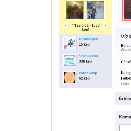
4/192 oldal (1530
kép)
Vízk
Profilképek
15 kép
Berett
Adato
Snap-photo
338 kép
Címké
Kateg
Witch-whip
62 kép
Feltöl
Látta 
Érték
Komm