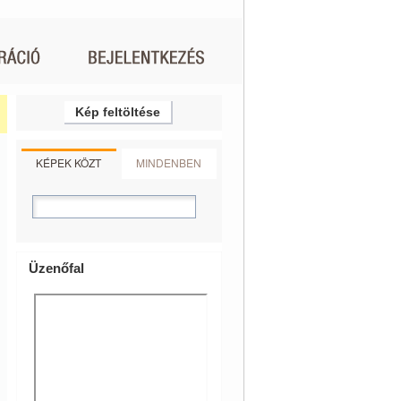
Kép feltöltése
KÉPEK KÖZT
MINDENBEN
Üzenőfal