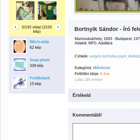
5/192 oldal (1530
Bortnyik Sándor - Író fel
kép)
Marosvásárhely, 1893 - Budapest, 19
Witch-whip
Adatok: MFG. Adattára
62 kép
Címkék:
vegyes technika papír
életké
Snap-photo
338 kép
Kategória:
Művészet
Feltöltés ideje:
6 éve
Profilképek
Látta 195 ember.
15 kép
Értékeld
Kommentáld!