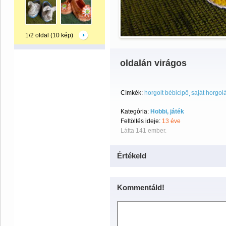
1/2 oldal (10 kép)
oldalán virágos
Címkék:
horgolt bébicipő
saját horgol
Kategória:
Hobbi, játék
Feltöltés ideje:
13 éve
Látta 141 ember.
Értékeld
Kommentáld!