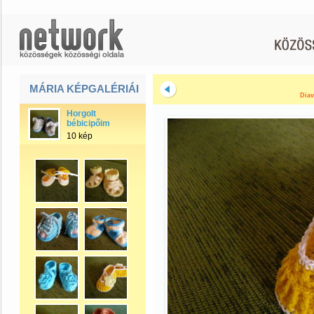
MÁRIA KÉPGALÉRIÁI
Diav
Horgolt
bébicipőim
10 kép