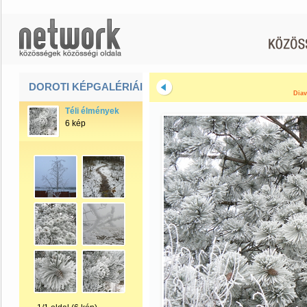
DOROTI KÉPGALÉRIÁI
Diav
Téli élmények
6 kép