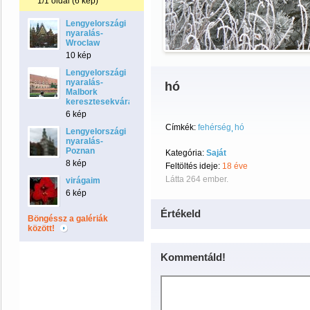
1/1 oldal (6 kép)
Lengyelországi
nyaralás-
Wroclaw
10 kép
Lengyelországi
nyaralás-
hó
Malbork
keresztesekvára
6 kép
Címkék:
fehérség
hó
Lengyelországi
nyaralás-
Poznan
Kategória:
Saját
8 kép
Feltöltés ideje:
18 éve
Látta 264 ember.
virágaim
6 kép
Értékeld
Böngéssz a galériák
között!
Kommentáld!